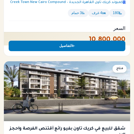
كمبوند كريك تاون القاهرة الجديدة – Creek Town New Cairo Compound
180
4 غرف
3 حمام
السعر
10,800,000
التفاصيل
متاح
شقة
شقق للبيع في كريك تاون بفيو رائع أقتنص الفرصة واحجز