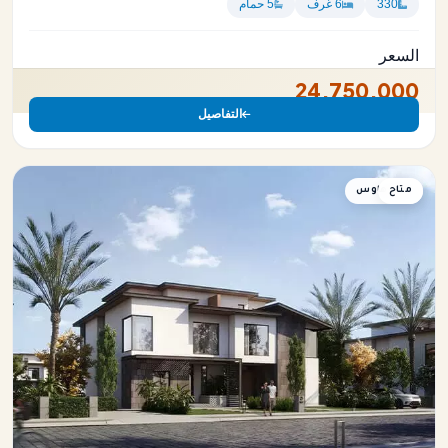
330
6 غرف
5 حمام
السعر
24,750,000
التفاصيل
متاح
تاون هاوس