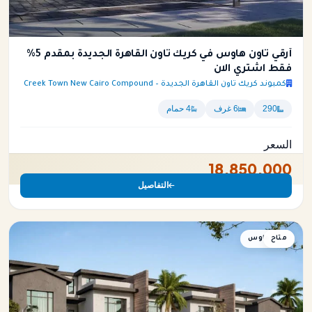
أرقي تاون هاوس في كريك تاون القاهرة الجديدة بمقدم 5%
فقط اشتري الان
كمبوند كريك تاون القاهرة الجديدة – Creek Town New Cairo Compound
290
6 غرف
4 حمام
السعر
18,850,000
التفاصيل
متاح
تاون هاوس