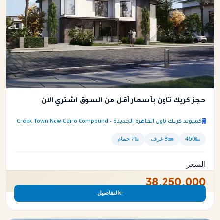
حجز كريك تاون بأسعار أقل من السوق اشتري الان
كمبوند كريك تاون القاهرة الجديدة – Creek Town New Cairo Compound
450
8 غرف
7 حمام
السعر
38,250,000
التفاصيل