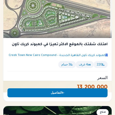
امتلك شقتك بالموقع الاكثر تميزا في كمبوند كريك تاون
كمبوند كريك تاون القاهرة الجديدة – Creek Town New Cairo Compound
220
4 غرف
3 حمام
السعر
13,200,000
التفاصيل
متاح
شقة