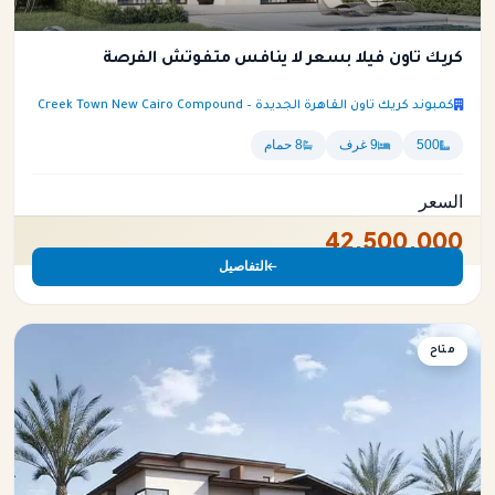
كريك تاون فيلا بسعر لا ينافس متفوتش الفرصة
كمبوند كريك تاون القاهرة الجديدة – Creek Town New Cairo Compound
500
9 غرف
8 حمام
السعر
42,500,000
التفاصيل
فيلا
متاح