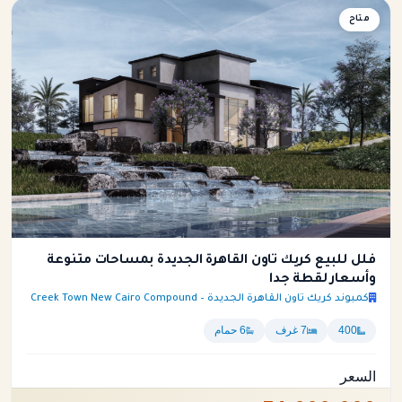
فيلا
متاح
فلل للبيع كريك تاون القاهرة الجديدة بمساحات متنوعة
وأسعار لقطة جدا
كمبوند كريك تاون القاهرة الجديدة – Creek Town New Cairo Compound
400
7 غرف
6 حمام
السعر