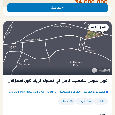
34,000,000
التفاصيل
متاح
توين هاوس
توين هاوس تشطيب كامل في كمبوند كريك تاون احجز الان
كمبوند كريك تاون القاهرة الجديدة – Creek Town New Cairo Compound
380
7 غرف
5 حمام
السعر