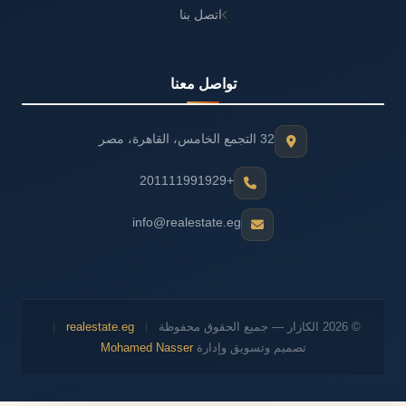
اتصل بنا
تواصل معنا
32 التجمع الخامس، القاهرة، مصر
+201111991929
info@realestate.eg
© 2026 الكازار — جميع الحقوق محفوظة
|
realestate.eg
|
تصميم وتسويق وإدارة
Mohamed Nasser