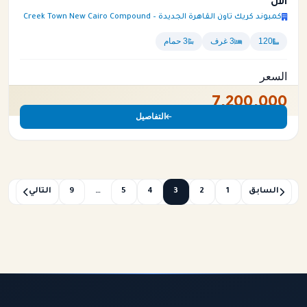
الان
كمبوند كريك تاون القاهرة الجديدة – Creek Town New Cairo Compound
120
3 غرف
3 حمام
السعر
7,200,000
التفاصيل
السابق
1
2
3
4
5
…
9
التالي