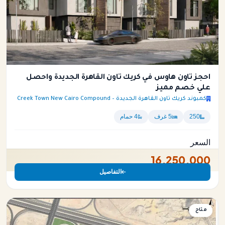
احجز تاون هاوس في كريك تاون القاهرة الجديدة واحصل
علي خصم مميز
كمبوند كريك تاون القاهرة الجديدة – Creek Town New Cairo Compound
250
5 غرف
4 حمام
السعر
16,250,000
التفاصيل
متاح
شقة