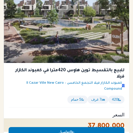
للبيع بالتقسيط توين هاوس 420متراً في كمبوند الكازار
فيلا
كمبوند الكازار فيلا التجمع الخامس – Il Cazar Ville New Cairo
Compound
420
7 غرف
5 حمام
السعر
37,800,000
التفاصيل