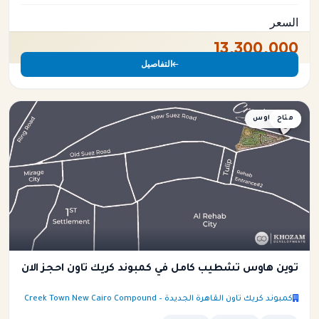
السعر
13,300,000
التفاصيل
متاح
توين هاوس
توين هاوس تشطيب كامل في كمبوند كريك تاون احجز الان
كمبوند كريك تاون القاهرة الجديدة – Creek Town New Cairo Compound