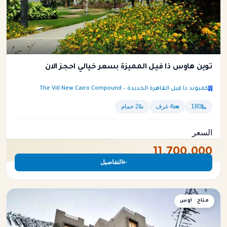
توين هاوس ذا فيل المميزة بسعر خيالي احجز الان
كمبوند ذا فيل القاهرة الجديدة – The Vill New Cairo Compound
180
4 غرف
2 حمام
السعر
11,700,000
التفاصيل
متاح
توين هاوس