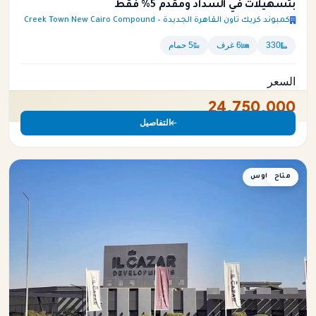
بتسهيلات في السداد ومقدم 5% فقط
كمبوند كريك تاون القاهرة الجديدة – Creek Town New Cairo Compound
330
6 غرف
5 حمام
السعر
24,750,000
التفاصيل
متاح
توين هاوس