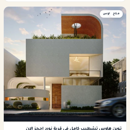
متاح
توين هاوس
توين هاوس تشطيب كامل في قرية نورد احجز الان