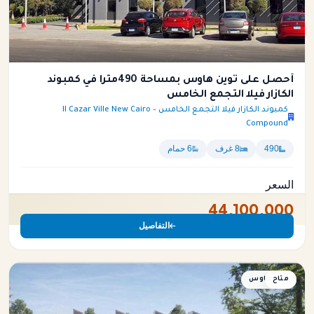
أحصل على توين هاوس بمساحة 490متراً في كمبوند
الكازار فيلا التجمع الخامس
كمبوند الكازار فيلا التجمع الخامس – Il Cazar Ville New Cairo
Compound
490
8 غرف
6 حمام
السعر
44,100,000
التفاصيل
متاح
توين هاوس