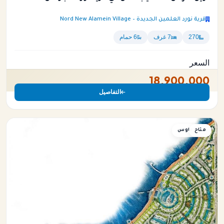
قرية نورد العلمين الجديدة – Nord New Alamein Village
270
7 غرف
6 حمام
السعر
18,900,000
التفاصيل
متاح
توين هاوس