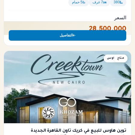
380
7 غرف
5 حمام
السعر
28,500,000
التفاصيل
متاح
توين هاوس
توين هاوس للبيع في كريك تاون القاهرة الجديدة