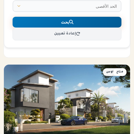
بحث
إعادة تعيين
متاح
توين هاوس