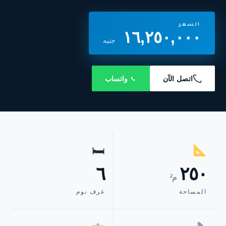
السعر
١٦,٢٥٠,٠٠٠
جنيه
اتصل الآن
واتساب
🛏
٦
٢٥٠
م²
المساحة
غرف نوم