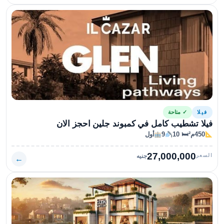
فيلا
✓ متاحة
فيلا تشطيب كامل في كمبوند جلين احجز الان
450م²
🛏 10
9
أول
27,000,000
السعر
جنيه
←