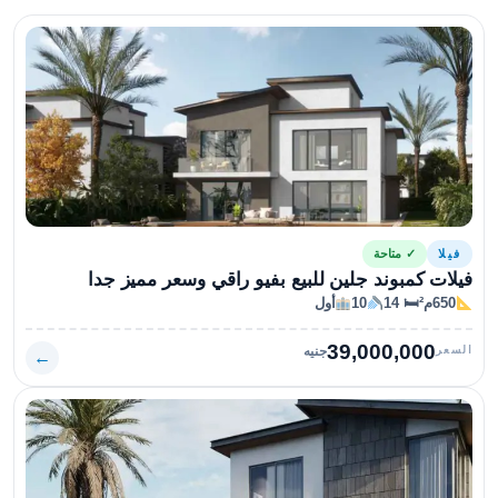
فيلا
✓ متاحة
فيلات كمبوند جلين للبيع بفيو راقي وسعر مميز جدا
650م²
🛏 14
10
أول
39,000,000
السعر
جنيه
←