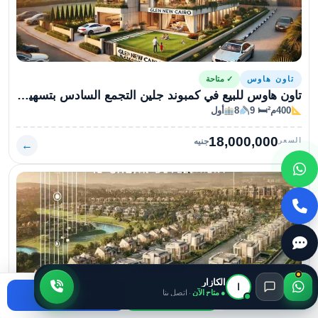
تاون هاوس
✓ متاحة
تاون هاوس للبيع في كمبوند جلين التجمع السادس بتسهيلات في السداد ومقدم 5% فقط
400م²
🛏 9
8
أول
18,000,000
السعر
جنيه
←
الكازار
ا
● متاح الآن
· اتصل بنا
اتصال
واتساب
استفسر
تاون هاوس
✓ متاحة