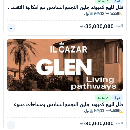
فيلا
✓ متاحة
فلل للبيع كمبوند جلين التجمع السادس مع امكانية التقسيط علي 7 سنوات
550م²
🛏 12
9
أول
33,000,000
السعر
جنيه
←
فيلا
✓ متاحة
فلل للبيع كمبوند جلين التجمع السادس بمساحات متنوعة وأسعار لقطة جدا
500م²
🛏 11
9
أول
30,000,000
السعر
جنيه
←