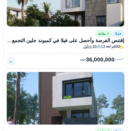
فيلا
✓ متاحة
إقتنص الفرصة وأحصل على فيلا في كمبوند جلين التجمع السادس
600م²
🛏 13
10
أول
36,000,000
السعر
جنيه
←